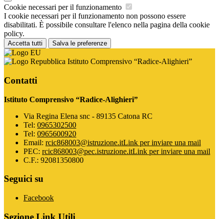
Cookie necessari per il funzionamento
I cookie necessari per il funzionamento non possono essere
disabilitati. È possibile consultare l'elenco nella pagina della cookie
policy.
Accetta tutti
Salva le preferenze
Istituto Comprensivo “Radice-Alighieri”
Contatti
Istituto Comprensivo “Radice-Alighieri”
Via Regina Elena snc - 89135 Catona RC
Tel:
0965302500
Tel:
0965600920
Email:
rcic868003@istruzione.it
Link per inviare una mail
PEC:
rcic868003@pec.istruzione.it
Link per inviare una mail
C.F.: 92081350800
Seguici su
Facebook
Sezione Link Utili