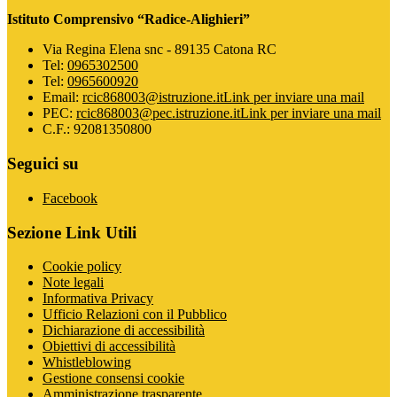
Istituto Comprensivo “Radice-Alighieri”
Via Regina Elena snc - 89135 Catona RC
Tel:
0965302500
Tel:
0965600920
Email:
rcic868003@istruzione.it
Link per inviare una mail
PEC:
rcic868003@pec.istruzione.it
Link per inviare una mail
C.F.: 92081350800
Seguici su
Facebook
Sezione Link Utili
Cookie policy
Note legali
Informativa Privacy
Ufficio Relazioni con il Pubblico
Dichiarazione di accessibilità
Obiettivi di accessibilità
Whistleblowing
Gestione consensi cookie
Amministrazione trasparente