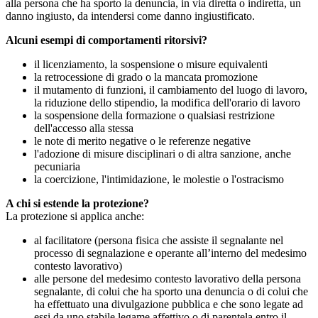
alla persona che ha sporto la denuncia, in via diretta o indiretta, un
danno ingiusto, da intendersi come danno ingiustificato.
Alcuni esempi di comportamenti ritorsivi?
il licenziamento, la sospensione o misure equivalenti
la retrocessione di grado o la mancata promozione
il mutamento di funzioni, il cambiamento del luogo di lavoro,
la riduzione dello stipendio, la modifica dell'orario di lavoro
la sospensione della formazione o qualsiasi restrizione
dell'accesso alla stessa
le note di merito negative o le referenze negative
l'adozione di misure disciplinari o di altra sanzione, anche
pecuniaria
la coercizione, l'intimidazione, le molestie o l'ostracismo
A chi si estende la protezione?
La protezione si applica anche:
al facilitatore (persona fisica che assiste il segnalante nel
processo di segnalazione e operante all’interno del medesimo
contesto lavorativo)
alle persone del medesimo contesto lavorativo della persona
segnalante, di colui che ha sporto una denuncia o di colui che
ha effettuato una divulgazione pubblica e che sono legate ad
essi da uno stabile legame affettivo o di parentela entro il