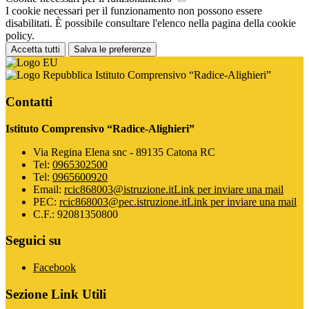
I cookie necessari per il funzionamento non possono essere
disabilitati. È possibile consultare l'elenco nella pagina della cookie
policy.
Accetta tutti
Salva le preferenze
Istituto Comprensivo “Radice-Alighieri”
Contatti
Istituto Comprensivo “Radice-Alighieri”
Via Regina Elena snc - 89135 Catona RC
Tel:
0965302500
Tel:
0965600920
Email:
rcic868003@istruzione.it
Link per inviare una mail
PEC:
rcic868003@pec.istruzione.it
Link per inviare una mail
C.F.: 92081350800
Seguici su
Facebook
Sezione Link Utili