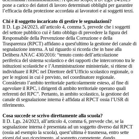
pone a carico dei datori di lavoro determinati obblighi per garantire
l’efficacia della protezione accordata ai lavoratori e ai soggetti terzi.
Chi è il soggetto incaricato di gestire le segnalazioni?
Il D. Lgs 24/2023, all’articolo 4, comma 5, prevede che i soggetti
del settore pubblico cui è fatto obbligo di prevedere la figura del
Responsabile della Prevenzione della Corruzione e della
Trasparenza (RPCT) affidano a quest'ultimo la gestione del canale di
segnalazione interna. A tal riguardo si ricorda che in base alla
Delibera ANAC 430/2016: “tenuto conto dell’articolazione
periferica del sistema scolastico e dei rapporti che intercorrono tra le
istituzioni scolastiche e l’Amministrazione ministeriale, si ritiene di
individuare il RPC nel Direttore dell’Ufficio scolastico regionale, o
per le regioni in cui è previsto, nel coordinatore regionale.
Considerato l’ambito territoriale particolarmente esteso, al fine di
agevolare il RPC, i dirigenti di ambito territoriale operano quali
referenti del RPC”. Pertanto, in ambito scolastico, la gestione del
canale di segnalazione interna è affidata al RPCT ossia l’USR di
riferimento.
Cosa succede se scrivo direttamente alla scuola?
Il D. Lgs. 24/2023, all’articolo 4, comma 6, prevede che, se la
segnalazione interna è presentata ad un soggetto diverso dal RPCT
(ossia ad esempio la scuola), quest’ultima è trasmessa, entro sette
giorni dal suo ricevimento, al soggetto competente, dando