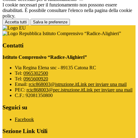
I cookie necessari per il funzionamento non possono essere
disabilitati. È possibile consultare l'elenco nella pagina della cookie
policy.
Accetta tutti
Salva le preferenze
Istituto Comprensivo “Radice-Alighieri”
Contatti
Istituto Comprensivo “Radice-Alighieri”
Via Regina Elena snc - 89135 Catona RC
Tel:
0965302500
Tel:
0965600920
Email:
rcic868003@istruzione.it
Link per inviare una mail
PEC:
rcic868003@pec.istruzione.it
Link per inviare una mail
C.F.: 92081350800
Seguici su
Facebook
Sezione Link Utili