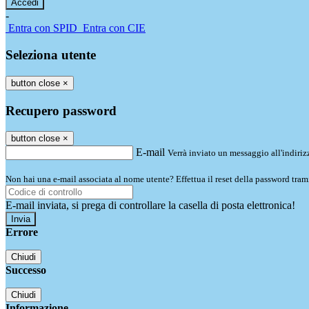
-
Entra con SPID
Entra con CIE
Seleziona utente
button close
×
Recupero password
button close
×
E-mail
Verrà inviato un messaggio all'indirizz
Non hai una e-mail associata al nome utente? Effettua il reset della password tram
E-mail inviata, si prega di controllare la casella di posta elettronica!
Errore
Chiudi
Successo
Chiudi
Informazione