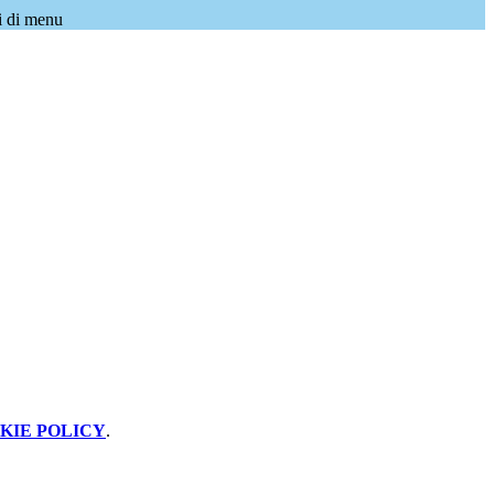
i di menu
KIE POLICY
.