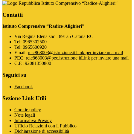
Istituto Comprensivo “Radice-Alighieri”
Contatti
Istituto Comprensivo “Radice-Alighieri”
Via Regina Elena snc - 89135 Catona RC
Tel:
0965302500
Tel:
0965600920
Email:
rcic868003@istruzione.it
Link per inviare una mail
PEC:
rcic868003@pec.istruzione.it
Link per inviare una mail
C.F.: 92081350800
Seguici su
Facebook
Sezione Link Utili
Cookie policy
Note legali
Informativa Privacy
Ufficio Relazioni con il Pubblico
Dichiarazione di accessibilità