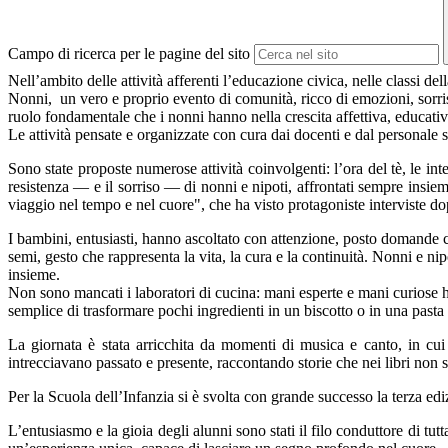
Campo di ricerca per le pagine del sito
Nell’ambito delle attività afferenti l’educazione civica, nelle classi de
Nonni,
un vero e proprio evento di comunità, ricco di emozioni, sorris
ruolo fondamentale che i nonni hanno nella crescita affettiva, educativ
Le attività pensate e organizzate con cura dai docenti e dal personale s
Sono state proposte numerose attività coinvolgenti:
l’ora del tè, le in
resistenza — e il sorriso — di nonni e nipoti, affrontati sempre insie
viaggio nel tempo e nel cuore", che ha visto protagoniste interviste d
I bambini, entusiasti, hanno ascoltato con attenzione, posto domande c
semi, gesto che rappresenta la vita, la cura e la continuità. Nonni e n
insieme.
Non sono mancati i laboratori di cucina: mani esperte e mani curiose h
semplice di trasformare pochi ingredienti in un biscotto o in una pasta 
La giornata è stata arricchita da momenti di musica e canto, in cui
intrecciavano passato e presente, raccontando storie che nei libri non s
Per la Scuola dell’Infanzia
si è svolta con grande successo la terza ed
L’entusiasmo e la gioia degli alunni sono stati il filo conduttore di tu