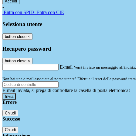
-
Entra con SPID
Entra con CIE
Seleziona utente
button close
×
Recupero password
button close
×
E-mail
Verrà inviato un messaggio all'indirizz
Non hai una e-mail associata al nome utente? Effettua il reset della password tram
E-mail inviata, si prega di controllare la casella di posta elettronica!
Errore
Chiudi
Successo
Chiudi
Informazione