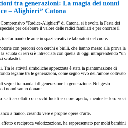
ioni tra generazioni: La magia dei nonni
ice – Alighieri” Catona
to Comprensivo "Radice-Alighieri" di Catona, si è svolta la Festa dei
ciale per celebrare il valore delle radici familiari e per onorare il
 trasformando le aule in spazi creativi e laboratori del cuore.
à motorie con percorsi con cerchi e birilli, che hanno messo alla prova la
la scuola di ieri si è intrecciata con quella di oggi intraprendendo “un
i scolastici.
ni.
Tra le attività simboliche apprezzata è stata
la piantumazione di
profondo legame tra le generazioni, come segno vivo dell’amore coltivato
li segreti tramandati di generazione in generazione. Nel gesto
olo i nonni sanno donare.
stati ascoltati con occhi lucidi e cuore aperto, mentre le loro voci
fianco a fianco, creando vere e proprie opere d’arte.
di affetto e reciproca valorizzazione, ha rappresentato per molti bambini