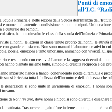
Ponti di emoz
all’I.C. “Rad
lla Scuola Primaria e
nelle sezioni della Scuola dell’Infanzia dell’Istitu
i e momenti di autentica condivisione tra nonni e nipoti. Un’occasione spe
a e culturale dei bambini.
colastico, hanno coinvolto le classi della scuola dell’Infanzia e Primaria,
terviste ai nonni, le lezioni in classe tenute proprio dai nonni, le attivit
me con grande entusiasmo. Non sono mancati i laboratori creativi in cui
oppie, poesie, emozioni e tanto umorismo, animando con vivacità gli spaz
uriose restituendo con creatività l’amore e la saggezza ricevuti dai non
ipoti hanno piantato insieme bulbi, simbolo di crescita reciproca e del 
anno impastato fianco a fianco, condividendo ricette di famiglia e picco
fresca si è rivelata tutta la bellezza dell’incontro e della dolcezza che s
 le generazioni si sono unite in un’armonia di emozioni. I nonni sono 
i trovano.
izione di
Nonn’in arte
, dove nonni e nipoti si sono divertiti a disegnare 
tta la mattinata. Trascorrere un paio d’ore insieme ai nonni, in un clima 