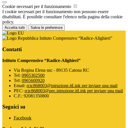
Cookie necessari per il funzionamento
I cookie necessari per il funzionamento non possono essere
disabilitati. È possibile consultare l'elenco nella pagina della cookie
policy.
Accetta tutti
Salva le preferenze
Istituto Comprensivo “Radice-Alighieri”
Contatti
Istituto Comprensivo “Radice-Alighieri”
Via Regina Elena snc - 89135 Catona RC
Tel:
0965302500
Tel:
0965600920
Email:
rcic868003@istruzione.it
Link per inviare una mail
PEC:
rcic868003@pec.istruzione.it
Link per inviare una mail
C.F.: 92081350800
Seguici su
Facebook