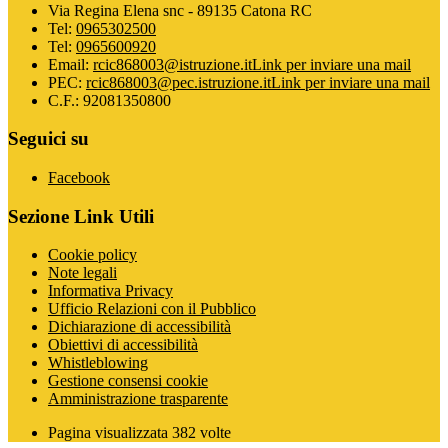
Via Regina Elena snc - 89135 Catona RC
Tel:
0965302500
Tel:
0965600920
Email:
rcic868003@istruzione.it
Link per inviare una mail
PEC:
rcic868003@pec.istruzione.it
Link per inviare una mail
C.F.: 92081350800
Seguici su
Facebook
Sezione Link Utili
Cookie policy
Note legali
Informativa Privacy
Ufficio Relazioni con il Pubblico
Dichiarazione di accessibilità
Obiettivi di accessibilità
Whistleblowing
Gestione consensi cookie
Amministrazione trasparente
Pagina visualizzata
382
volte