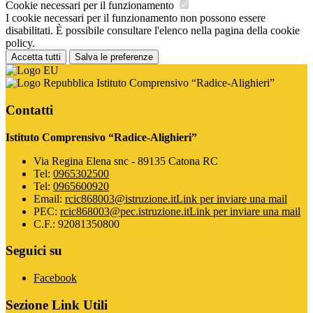
Cookie necessari per il funzionamento
I cookie necessari per il funzionamento non possono essere
disabilitati. È possibile consultare l'elenco nella pagina della cookie
policy.
Accetta tutti
Salva le preferenze
Istituto Comprensivo “Radice-Alighieri”
Contatti
Istituto Comprensivo “Radice-Alighieri”
Via Regina Elena snc - 89135 Catona RC
Tel:
0965302500
Tel:
0965600920
Email:
rcic868003@istruzione.it
Link per inviare una mail
PEC:
rcic868003@pec.istruzione.it
Link per inviare una mail
C.F.: 92081350800
Seguici su
Facebook
Sezione Link Utili