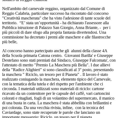
Nell'ambito del carnevale reggino, organizzato dal Comune di
Reggio Calabria, particolare successo ha riscontato dal concorso
"Creatività mascherata" che ha visto l'adesione di tante scuole del
territorio. “E’ stata un’opportunità - ha dichiarato l'assessore alla
Pubblica istruzione di Palazzo San Giorgio, Anna Briante, - per i
più piccoli di dare sfogo alla propria fantasia divertendosi. Una
commissione ha decretato i premi alle maschere e alle filastrocche
più belle,
Al concorso hanno partecipato anche gli alunni della classe 4A
della Scuola primaria Catona centro. Giovanni Barilla' e Giuseppe
Destefano sono stati premiati dal Sindaco, Giuseppe Falcomata', con
l'attestato di merito "Premio La Maschera più Bella". I due allievi
della "Radice Alighieri" si sono classificati al 3° posto, presentando
la maschera " Riciclo, un tesoro per il Pianeta" . Il lavoro è stato
realizzato coniugando la maschera, elemento tipico del Carnevale,
con la tematica della tutela e del rispetto per l'ambiente che ci
circonda. I materiali utilizzati sono materiali di riciclo: cartone
ricavato da un contenitore per le capsule del caffè, vari cartoncini
colorati e ritagliati, fogli di un volantino del supermercato, il manico
di una busta in carta. La maschera è stata abbellita con brillantini e
poi colorata. Da una vecchia rivista, infine, con la tecnica del
Caviardage, sono state recuperate le parole che lanciano un
importante messaggio: Riciclo, un tesoro per il pianeta.