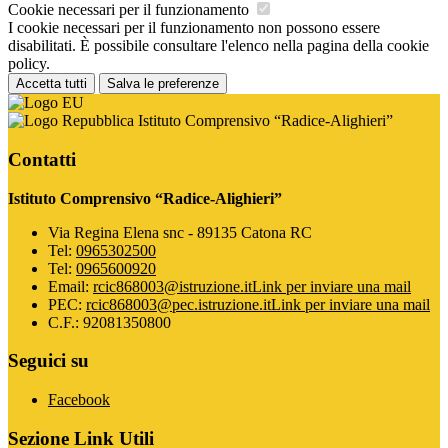
Cookie necessari per il funzionamento
I cookie necessari per il funzionamento non possono essere
disabilitati. È possibile consultare l'elenco nella pagina della cookie
policy.
Accetta tutti
Salva le preferenze
Istituto Comprensivo “Radice-Alighieri”
Contatti
Istituto Comprensivo “Radice-Alighieri”
Via Regina Elena snc - 89135 Catona RC
Tel:
0965302500
Tel:
0965600920
Email:
rcic868003@istruzione.it
Link per inviare una mail
PEC:
rcic868003@pec.istruzione.it
Link per inviare una mail
C.F.: 92081350800
Seguici su
Facebook
Sezione Link Utili