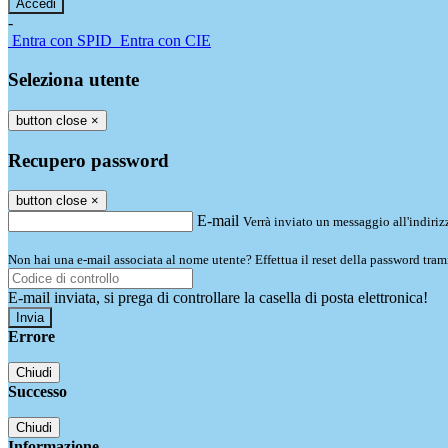
-
Entra con SPID
Entra con CIE
Seleziona utente
button close
×
Recupero password
button close
×
E-mail
Verrà inviato un messaggio all'indirizz
Non hai una e-mail associata al nome utente? Effettua il reset della password tram
E-mail inviata, si prega di controllare la casella di posta elettronica!
Errore
Chiudi
Successo
Chiudi
Informazione