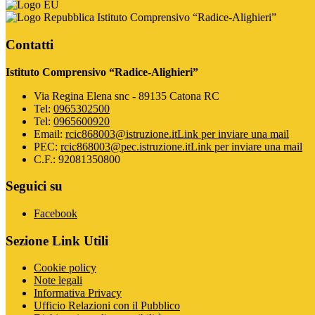
Istituto Comprensivo “Radice-Alighieri”
Contatti
Istituto Comprensivo “Radice-Alighieri”
Via Regina Elena snc - 89135 Catona RC
Tel:
0965302500
Tel:
0965600920
Email:
rcic868003@istruzione.it
Link per inviare una mail
PEC:
rcic868003@pec.istruzione.it
Link per inviare una mail
C.F.: 92081350800
Seguici su
Facebook
Sezione Link Utili
Cookie policy
Note legali
Informativa Privacy
Ufficio Relazioni con il Pubblico