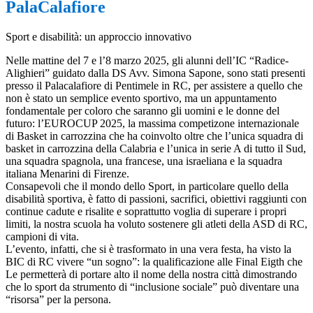
PalaCalafiore
Sport e disabilità: un approccio innovativo
Nelle mattine del 7 e l’8 marzo 2025, gli alunni dell’IC “Radice-
Alighieri” guidato dalla DS Avv. Simona Sapone, sono stati presenti
presso il Palacalafiore di Pentimele in RC, per assistere a quello che
non è stato un semplice evento sportivo, ma un appuntamento
fondamentale per coloro che saranno gli uomini e le donne del
futuro: l’EUROCUP 2025, la massima competizone internazionale
di Basket in carrozzina che ha coinvolto oltre che l’unica squadra di
basket in carrozzina della Calabria e l’unica in serie A di tutto il Sud,
una squadra spagnola, una francese, una israeliana e la squadra
italiana Menarini di Firenze.
Consapevoli che il mondo dello Sport, in particolare quello della
disabilità sportiva, è fatto di passioni, sacrifici, obiettivi raggiunti con
continue cadute e risalite e soprattutto voglia di superare i propri
limiti, la nostra scuola ha voluto sostenere gli atleti della ASD di RC,
campioni di vita.
L’evento, infatti, che si è trasformato in una vera festa, ha visto la
BIC di RC vivere “un sogno”: la qualificazione alle Final Eigth che
Le permetterà di portare alto il nome della nostra città dimostrando
che lo sport da strumento di “inclusione sociale” può diventare una
“risorsa” per la persona.