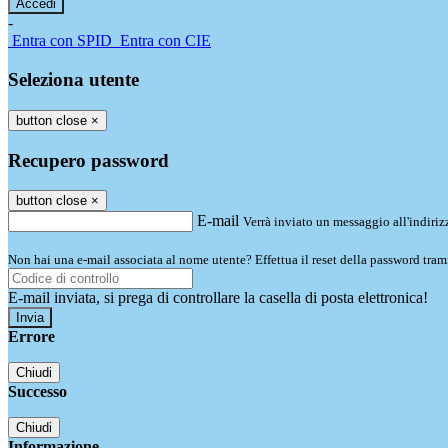
-
Entra con SPID
Entra con CIE
Seleziona utente
button close
×
Recupero password
button close
×
E-mail
Verrà inviato un messaggio all'indirizz
Non hai una e-mail associata al nome utente? Effettua il reset della password tram
E-mail inviata, si prega di controllare la casella di posta elettronica!
Errore
Chiudi
Successo
Chiudi
Informazione