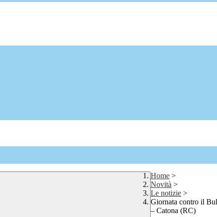
Home
>
Novità
>
Le notizie
>
Giornata contro il Bu
– Catona (RC)