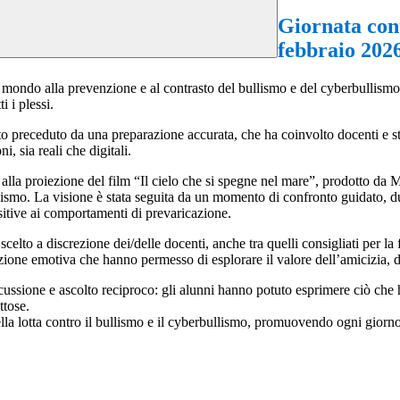
Giornata cont
febbraio 2026
 il mondo alla prevenzione e al contrasto del bullismo e del cyberbullism
i i plessi.
tato preceduto da una
preparazione accurata
, che ha coinvolto docenti e 
i, sia reali che digitali.
 alla proiezione del film
“Il cielo che si spegne nel mare”
, prodotto da
M
lismo. La visione è stata seguita da un momento di confronto guidato, d
positive ai comportamenti di prevaricazione.
 scelto
a discrezione dei/delle docenti
, anche tra quelli consigliati per l
azione emotiva che hanno permesso di esplorare il valore dell’amicizia, de
discussione e ascolto reciproco: gli alunni hanno potuto esprimere ciò che
ttose.
lla lotta contro il bullismo e il cyberbullismo, promuovendo ogni giorno 