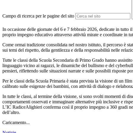
Campo di ricerca per le pagine del sito
In occasione delle giornate del
6 e 7 febbraio 2026
, dedicate in tutto
proprio impegno educativo attraverso attività mirate e coordinate in tutt
Come ormai tradizione consolidata nel nostro istituto, il percorso è s
sui temi del rispetto, della gentilezza e della responsabilità nelle relazion
Tutte le classi della Scuola Secondaria di Primo Grado hanno assistito
linguaggio vicino ai ragazzi, le dinamiche del bullismo e del cyberbul
pensieri
, riflettendo sulle situazioni narrate e sulle possibili risposte 
Per le classi della Scuola Primaria è stata prevista la visione di un film
calibrato sulle esigenze dei bambini, con attività di dialogo e rielabor
In tutte le classi, al termine della visione, si sono svolti momenti di 
comportamenti osservati e immaginare alternative più inclusive e rispe
L’IC
Radice
Alighieri
conferma così il proprio impegno
a 360 gradi
ne
dell’altro.
Caricamento...
Notizie