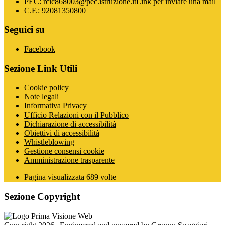
PEC:
rcic868003@pec.istruzione.it
Link per inviare una mail
C.F.: 92081350800
Seguici su
Facebook
Sezione Link Utili
Cookie policy
Note legali
Informativa Privacy
Ufficio Relazioni con il Pubblico
Dichiarazione di accessibilità
Obiettivi di accessibilità
Whistleblowing
Gestione consensi cookie
Amministrazione trasparente
Pagina visualizzata
689
volte
Sezione Copyright