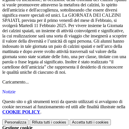
si vuole promuovere attraverso la metafora dei calzini, lo spirito
dell'amicizia e dell'accoglienza, sottolineando che essere diversi
significa essere speciali ed unici. La GIORNATA DEI CALZINI
SPAIATI, prevista per il primo venerdì del mese di Febbraio, si
svolgerà Martedì 11 Febbraio 2025. Per vivere insieme la Giornata
dei calzini spaiati, un insieme di attività coinvolgenti e significative,
la cui realizzazione sarà una sorta di viaggio che insegnerà a scoprire
il valore della diversità e l’unicità di ogni persona. Gli alunni hanno
indossato in tale giornata un paio di calzini spaiati e nell’arco della
mattinata e dopo avere svolto attività trasversali sul valore della
giornata sono state scattate delle foto, una per classe, titolate con una
parola o frase legata al significato. Inoltre è stato realizzato “il
cartellone dell’amicizia” che rappresenta il desiderio di riconoscere
le qualità uniche di ciascuno di noi.
Caricamento...
Notizie
Questo sito o gli strumenti terzi da questo utilizzati si avvalgono di
cookie necessari al funzionamento ed utili alle finalità illustrate nella
COOKIE POLICY
.
Personalizza
Rifiuta tutti
i cookies
Accetta tutti
i cookies
Gestione cookie