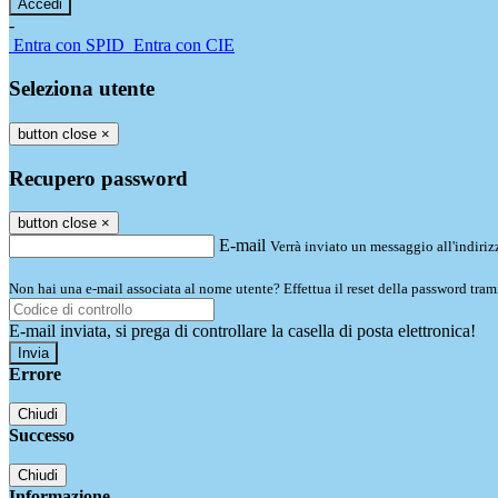
-
Entra con SPID
Entra con CIE
Seleziona utente
button close
×
Recupero password
button close
×
E-mail
Verrà inviato un messaggio all'indirizz
Non hai una e-mail associata al nome utente? Effettua il reset della password tram
E-mail inviata, si prega di controllare la casella di posta elettronica!
Errore
Chiudi
Successo
Chiudi
Informazione