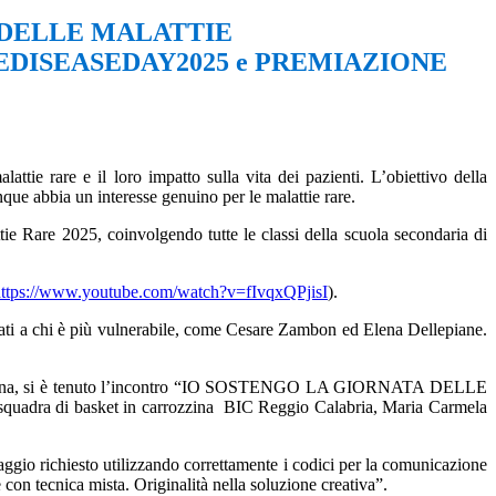
DELLE MALATTIE
DISEASEDAY2025 e PREMIAZIONE
ttie rare e il loro impatto sulla vita dei pazienti. L’obiettivo della
unque abbia un interesse genuino per le malattie rare.
 2025, coinvolgendo tutte le classi della scuola secondaria di
https://www.youtube.com/watch?v=fIvqxQPjisI
)
.
dicati a chi è più vulnerabile, come Cesare Zambon ed Elena Dellepiane.
ona,
si è tenuto l’incontro “IO SOSTENGO LA GIORNATA DELLE
lla squadra di basket in carrozzina BIC Reggio Calabria, Maria Carmela
gio richiesto utilizzando correttamente i codici per la comunicazione
e con tecnica mista. Originalità nella soluzione creativa”.