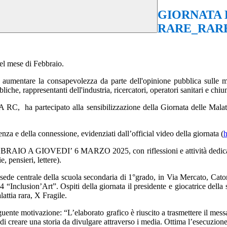
GIORNATA 
RARE_RARE
del mese di Febbraio.
aumentare la consapevolezza da parte dell'opinione pubblica sulle mala
bliche, rappresentanti dell'industria, ricercatori, operatori sanitari e chi
cipato alla sensibilizzazione della Giornata delle Malattie Rare
ienza e della connessione, evidenziati dall’official video della giornata
(
BBRAIO A GIOVEDI’ 6 MARZO 2025
, con riflessioni e attività de
, pensieri, lettere).
a sede centrale della scuola secondaria di 1°grado, in Via Mercato, Cat
24
“
Inclusion’Art
”
. Ospiti della giornata il presidente e giocatrice de
attia rara, X Fragile.
e motivazione: “L’elaborato grafico è riuscito a trasmettere il messag
o di creare una storia da divulgare attraverso i media. Ottima l’esecuzion