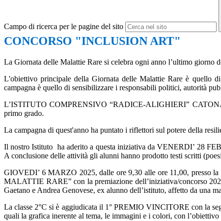
Campo di ricerca per le pagine del sito
CONCORSO "INCLUSION ART"
La Giornata delle Malattie Rare si celebra ogni anno l’ultimo giorno 
L'obiettivo principale della Giornata delle Malattie Rare
è quello di 
campagna è quello di sensibilizzare i responsabili politici, autorità pub
L’ISTITUTO COMPRENSIVO “RADICE-ALIGHIERI” CATONA RC, ha parte
primo grado.
La campagna di quest'anno ha puntato i riflettori sul potere
della resil
Il nostro Istituto ha aderito a questa iniziativa da
VENERDI’ 28 FE
A conclusione delle attività gli alunni hanno prodotto testi scritti (poesie
GIOVEDI’ 6 MARZO 2025,
dalle ore 9,30 alle ore 11,00, presso l
MALATTIE RARE”
con la premiazione dell’iniziativa/concorso 20
Gaetano e Andrea Genovese, ex alunno dell’istituto, affetto da una mal
La classe 2°C si è aggiudicata il 1° PREMIO VINCITORE con la seguent
quali la grafica inerente al tema, le immagini e i colori, con l’obiettiv