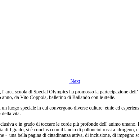
Next
à, l' area scuola di Special Olympics ha promosso la partecipazione dell
o anno, da Vito Coppola, ballerino di Ballando con le stelle.
 ad un luogo speciale in cui convergono diverse culture, etnie ed esperienz
 della vita.
inclusiva e in grado di toccare le corde più profonde dell' animo umano.
ondaria di I grado, si è conclusa con il lancio di palloncini rossi a idroge
e - una bella pagina di cittadinanza attiva, di inclusione, di impegno soc