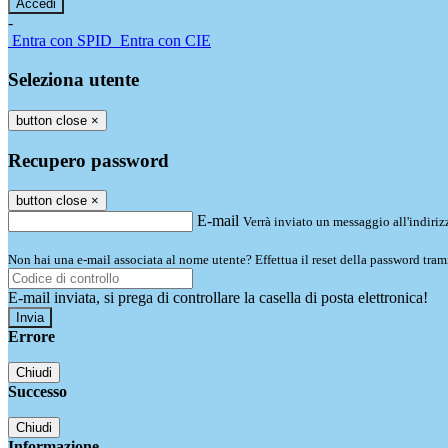
-
Entra con SPID
Entra con CIE
Seleziona utente
button close
×
Recupero password
button close
×
E-mail
Verrà inviato un messaggio all'indirizz
Non hai una e-mail associata al nome utente? Effettua il reset della password tram
E-mail inviata, si prega di controllare la casella di posta elettronica!
Errore
Chiudi
Successo
Chiudi
Informazione