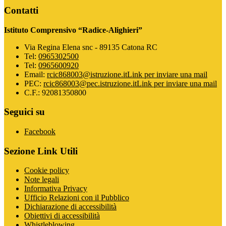
Contatti
Istituto Comprensivo “Radice-Alighieri”
Via Regina Elena snc - 89135 Catona RC
Tel:
0965302500
Tel:
0965600920
Email:
rcic868003@istruzione.it
Link per inviare una mail
PEC:
rcic868003@pec.istruzione.it
Link per inviare una mail
C.F.: 92081350800
Seguici su
Facebook
Sezione Link Utili
Cookie policy
Note legali
Informativa Privacy
Ufficio Relazioni con il Pubblico
Dichiarazione di accessibilità
Obiettivi di accessibilità
Whistleblowing