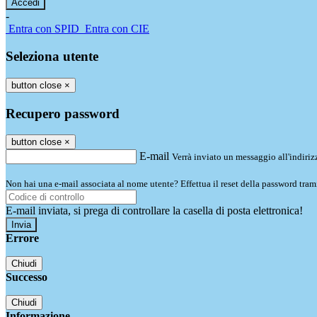
-
Entra con SPID
Entra con CIE
Seleziona utente
button close
×
Recupero password
button close
×
E-mail
Verrà inviato un messaggio all'indirizz
Non hai una e-mail associata al nome utente? Effettua il reset della password tram
E-mail inviata, si prega di controllare la casella di posta elettronica!
Errore
Chiudi
Successo
Chiudi
Informazione