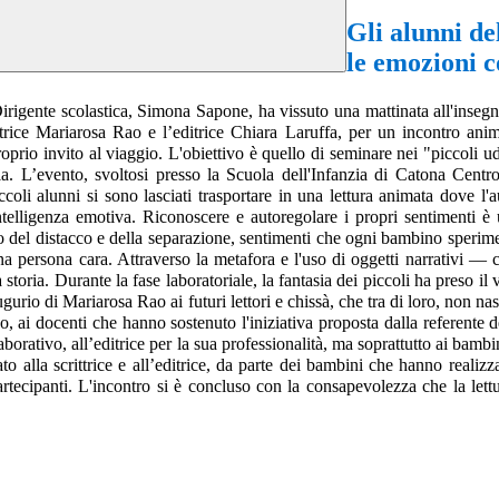
Gli alunni de
le emozioni 
irigente scolastica, Simona Sapone, ha vissuto una mattinata all'insegn
autrice Mariarosa Rao e l’editrice Chiara Laruffa, per un incontro ani
oprio invito al viaggio. L'obiettivo è quello di seminare nei "piccoli udi
la. L’evento, svoltosi presso la Scuola dell'Infanzia di Catona Centr
 piccoli alunni si sono lasciati trasportare in una lettura animata dove l
’intelligenza emotiva. Riconoscere e autoregolare i propri sentimenti 
ato del distacco e della separazione, sentimenti che ogni bambino speri
na persona cara. Attraverso la metafora e l'uso di oggetti narrativ
toria. Durante la fase laboratoriale, la fantasia dei piccoli ha preso il
gurio di Mariarosa Rao ai futuri lettori e chissà, che tra di loro, non nas
 ai docenti che hanno sostenuto l'iniziativa proposta dalla referente de
rativo, all’editrice per la sua professionalità, ma soprattutto ai bambin
 alla scrittrice e all’editrice, da parte dei bambini che hanno realizz
artecipanti. L'incontro si è concluso con la consapevolezza che la lett