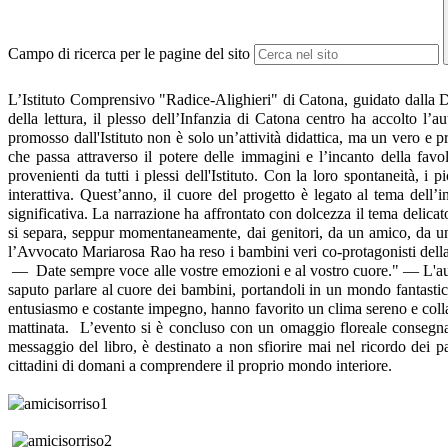
Campo di ricerca per le pagine del sito
L’Istituto Comprensivo "Radice-Alighieri" di Catona, guidato dalla D
della lettura, il plesso dell’Infanzia di Catona centro ha accolto l’
promosso dall'Istituto non è solo un’attività didattica, ma un vero e pr
che passa attraverso il potere delle immagini e l’incanto della favo
provenienti da tutti i plessi dell'Istituto. Con la loro spontaneità, i
interattiva. Quest’anno, il cuore del progetto è legato al tema dell
significativa. La narrazione ha affrontato con dolcezza il tema delic
si separa, seppur momentaneamente, dai genitori, da un amico, da u
l’Avvocato Mariarosa Rao ha reso i bambini veri co-protagonisti della s
—
Date sempre voce alle vostre emozioni e al vostro cuore." —
L'au
saputo parlare al cuore dei bambini, portandoli in un mondo fantastico,
entusiasmo e costante impegno, hanno favorito un clima sereno e collabo
mattinata. L’evento si è concluso con un omaggio floreale consegnato
messaggio del libro, è destinato a non sfiorire mai nel ricordo dei p
cittadini di domani a comprendere il proprio mondo interiore.