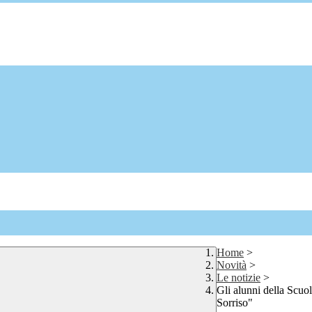
Home
>
Novità
>
Le notizie
>
Gli alunni della Scuo
Sorriso"