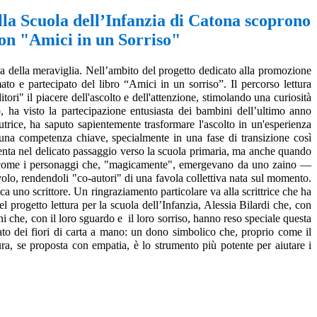
lla Scuola dell’Infanzia di Catona scoprono
con "Amici in un Sorriso"
a della meraviglia. Nell’ambito del progetto dedicato alla promozione
mato e partecipato del libro
“Amici in un sorriso”
. Il percorso lettura
tori" il piacere dell'ascolto e dell'attenzione, stimolando una curiosità
o, ha visto la partecipazione entusiasta dei bambini dell’ultimo anno
'autrice, ha saputo sapientemente trasformare l'ascolto in un'esperienza
è una competenza chiave, specialmente in una fase di transizione così
menta nel delicato passaggio verso la scuola primaria, ma anche quando
i — come i personaggi che, "magicamente", emergevano da uno zaino —
 volo, rendendoli "co-autori" di una favola collettiva nata sul momento.
ca uno scrittore. Un ringraziamento particolare va alla scrittrice che ha
l progetto lettura per la scuola dell’Infanzia, Alessia Bilardi che, con
i che, con il loro sguardo e il loro sorriso, hanno reso speciale questa
ato dei fiori di carta a mano: un dono simbolico che, proprio come il
ura, se proposta con empatia, è lo strumento più potente per aiutare i