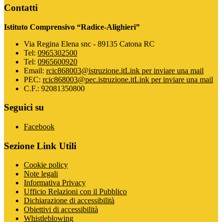
Contatti
Istituto Comprensivo “Radice-Alighieri”
Via Regina Elena snc - 89135 Catona RC
Tel:
0965302500
Tel:
0965600920
Email:
rcic868003@istruzione.it
Link per inviare una mail
PEC:
rcic868003@pec.istruzione.it
Link per inviare una mail
C.F.: 92081350800
Seguici su
Facebook
Sezione Link Utili
Cookie policy
Note legali
Informativa Privacy
Ufficio Relazioni con il Pubblico
Dichiarazione di accessibilità
Obiettivi di accessibilità
Whistleblowing