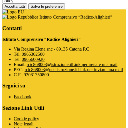
policy.
Accetta tutti
Salva le preferenze
Istituto Comprensivo “Radice-Alighieri”
Contatti
Istituto Comprensivo “Radice-Alighieri”
Via Regina Elena snc - 89135 Catona RC
Tel:
0965302500
Tel:
0965600920
Email:
rcic868003@istruzione.it
Link per inviare una mail
PEC:
rcic868003@pec.istruzione.it
Link per inviare una mail
C.F.: 92081350800
Seguici su
Facebook
Sezione Link Utili
Cookie policy
Note legali