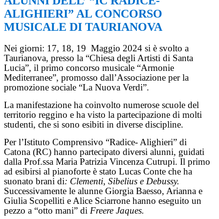
ALUNNI DELL’ “IC RADICE-
ALIGHIERI” AL CONCORSO
MUSICALE DI TAURIANOVA
Nei giorni: 17, 18, 19
Maggio 2024 si è svolto a
Taurianova, presso la “Chiesa degli Artisti di Santa
Lucia”, il primo concorso musicale “Armonie
Mediterranee”, promosso dall’Associazione per la
promozione sociale “La Nuova Verdi”.
La manifestazione ha coinvolto numerose scuole del
territorio reggino e ha visto la partecipazione di molti
studenti, che si sono esibiti in diverse discipline.
Per l’Istituto Comprensivo “Radice- Alighieri” di
Catona (RC) hanno partecipato diversi alunni, guidati
dalla Prof.ssa Maria Patrizia Vincenza Cutrupi. Il primo
ad esibirsi al pianoforte è stato Lucas Conte che ha
suonato brani di
: Clementi
,
Sibelius e Debussy.
Successivamente le alunne Giorgia Baesso, Arianna e
Giulia Scopelliti e Alice Sciarrone hanno eseguito un
pezzo a “otto mani” di
Freere Jaques.