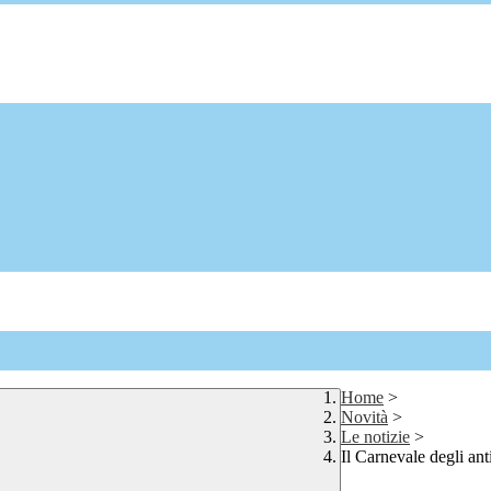
Home
>
Novità
>
Le notizie
>
Il Carnevale degli ant