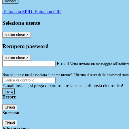
-
Entra con SPID
Entra con CIE
Seleziona utente
button close
×
Recupero password
button close
×
E-mail
Verrà inviato un messaggio all'indirizz
Non hai una e-mail associata al nome utente? Effettua il reset della password tram
E-mail inviata, si prega di controllare la casella di posta elettronica!
Errore
Chiudi
Successo
Chiudi
Informazione