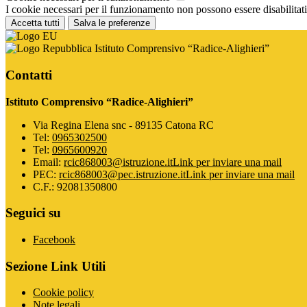
I cookie necessari per il funzionamento non possono essere disabilitati.
Accetta tutti
Salva le preferenze
Istituto Comprensivo “Radice-Alighieri”
Contatti
Istituto Comprensivo “Radice-Alighieri”
Via Regina Elena snc - 89135 Catona RC
Tel:
0965302500
Tel:
0965600920
Email:
rcic868003@istruzione.it
Link per inviare una mail
PEC:
rcic868003@pec.istruzione.it
Link per inviare una mail
C.F.: 92081350800
Seguici su
Facebook
Sezione Link Utili
Cookie policy
Note legali