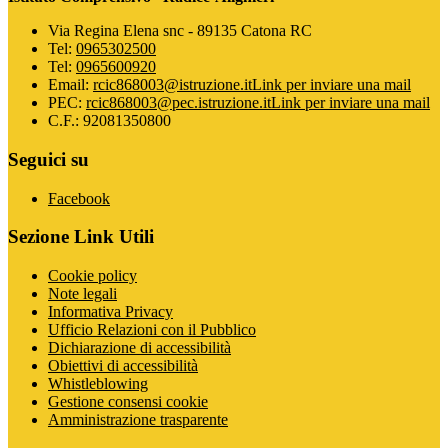
Via Regina Elena snc - 89135 Catona RC
Tel:
0965302500
Tel:
0965600920
Email:
rcic868003@istruzione.it
Link per inviare una mail
PEC:
rcic868003@pec.istruzione.it
Link per inviare una mail
C.F.: 92081350800
Seguici su
Facebook
Sezione Link Utili
Cookie policy
Note legali
Informativa Privacy
Ufficio Relazioni con il Pubblico
Dichiarazione di accessibilità
Obiettivi di accessibilità
Whistleblowing
Gestione consensi cookie
Amministrazione trasparente