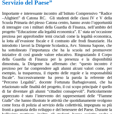
Servizio del Paese”
Importante e interessante incontro all’Istituto Comprensivo “Radice
–Alighieri” di Catona RC.
Gli studenti delle classi IV e V della
Scuola Primaria del plesso Catona centro, hanno avuto l’opportunità
di interagire con i militari della Guardia di Finanza, nell’ambito del
progetto “Educazione alla legalità economica”. E’ stata un’occasione
preziosa per approfondire temi cruciali come la legalità economica,
la lotta all’evasione fiscale e il contrasto alle frodi finanziarie. Ha
introdotto i lavori la Dirigente Scolastica, Avv. Simona Sapone, che
ha sottolineato l’importanza che ha la scuola nel promuovere
iniziative di così grande valore educativo. Ringraziando il Corpo
della Guardia di Finanza per la presenza e la disponibilità
dimostrata, la Dirigente ha affermato che: “questo incontro è
prezioso per far comprendere agli alunni alcuni valori come, per
esempio, la trasparenza, il rispetto delle regole e la responsabilità
fiscale”. Successivamente ha preso la parola la referente del
“Percorso Legalità”, docente Fortunata Barbagiovanni, che ha
relazionato sulle finalità del progetto, il cui scopo principale è quello
di far diventare gli alunni “cittadini consapevoli”. Particolarmente
apprezzato è stato l’intervento dei rappresentanti delle “Fiamme
Gialle” che hanno illustrato le attività che quotidianamente svolgono
come forza di polizia al servizio della collettività, impegnata su più
fronti a garanzia dello sviluppo e del benessere del Paese. Durante la