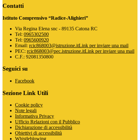
Contatti
Istituto Comprensivo “Radice-Alighieri”
Via Regina Elena snc - 89135 Catona RC
Tel:
0965302500
Tel:
0965600920
Email:
rcic868003@istruzione.it
Link per inviare una mail
PEC:
rcic868003@pec.istruzione.it
Link per inviare una mail
C.F.: 92081350800
Seguici su
Facebook
Sezione Link Utili
Cookie policy
Note legali
Informativa Privacy
Ufficio Relazioni con il Pubblico
Dichiarazione di accessibilità
Obiettivi di accessibilità
Whistleblowing