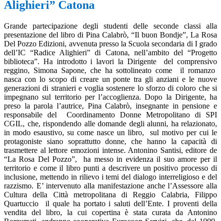
Alighieri” Catona
Grande partecipazione degli studenti delle seconde classi alla
presentazione del libro di Pina Calabrò, “Il buon Bondje”, La Rosa
Del Pozzo Edizioni, avvenuta presso la Scuola secondaria di I grado
dell’IC “Radice Alighieri” di Catona, nell’ambito del “Progetto
biblioteca”. Ha introdotto i lavori la Dirigente
del comprensivo
reggino, Simona Sapone, che ha sottolineato come
il romanzo
nasca con lo scopo di creare un ponte tra gli anziani e le nuove
generazioni di stranieri e voglia sostenere lo sforzo di coloro che si
impegnano sul territorio per l’accoglienza. Dopo la Dirigente, ha
preso la parola l’autrice, Pina Calabrò, insegnante in pensione e
responsabile del
Coordinamento Donne Metropolitano di SPI
CGIL, che, rispondendo alle domande degli alunni, ha relazionato,
in modo esaustivo, su come nasce un libro,
sul motivo per cui le
protagoniste siano soprattutto donne, che hanno la capacità di
trasmettere al lettore emozioni intense. Antonino Santisi, editore de
“La Rosa Del Pozzo”,
ha messo in evidenza il suo amore per il
territorio e come il libro punti a descrivere un positivo processo di
inclusione, mettendo in rilievo i temi del dialogo interreligioso e del
razzismo. E’ intervenuto alla manifestazione anche l’Assessore alla
Cultura della Città metropolitana di Reggio Calabria, Filippo
Quartuccio
il quale ha portato i saluti dell’Ente. I proventi della
vendita del libro, la cui copertina è stata curata da Antonino