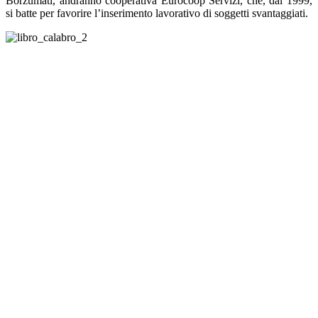
Borzumati, andranno cooperativa Eurocoop Servizi, che, dal 1999,
si batte per favorire l’inserimento lavorativo di soggetti svantaggiati.