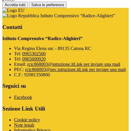
Accetta tutti
Salva le preferenze
Istituto Comprensivo “Radice-Alighieri”
Contatti
Istituto Comprensivo “Radice-Alighieri”
Via Regina Elena snc - 89135 Catona RC
Tel:
0965302500
Tel:
0965600920
Email:
rcic868003@istruzione.it
Link per inviare una mail
PEC:
rcic868003@pec.istruzione.it
Link per inviare una mail
C.F.: 92081350800
Seguici su
Facebook
Sezione Link Utili
Cookie policy
Note legali
Informativa Privacy