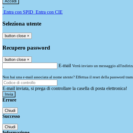
-
Entra con SPID
Entra con CIE
Seleziona utente
button close
×
Recupero password
button close
×
E-mail
Verrà inviato un messaggio all'indirizz
Non hai una e-mail associata al nome utente? Effettua il reset della password tram
E-mail inviata, si prega di controllare la casella di posta elettronica!
Errore
Chiudi
Successo
Chiudi
Informazione