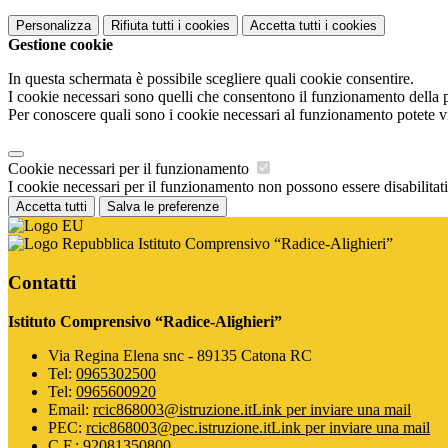
Personalizza
Rifiuta tutti
i cookies
Accetta tutti
i cookies
Gestione cookie
In questa schermata è possibile scegliere quali cookie consentire.
I cookie necessari sono quelli che consentono il funzionamento della pi
Per conoscere quali sono i cookie necessari al funzionamento potete v
Cookie necessari per il funzionamento
I cookie necessari per il funzionamento non possono essere disabilitati.
Accetta tutti
Salva le preferenze
Istituto Comprensivo “Radice-Alighieri”
Contatti
Istituto Comprensivo “Radice-Alighieri”
Via Regina Elena snc - 89135 Catona RC
Tel:
0965302500
Tel:
0965600920
Email:
rcic868003@istruzione.it
Link per inviare una mail
PEC:
rcic868003@pec.istruzione.it
Link per inviare una mail
C.F.: 92081350800