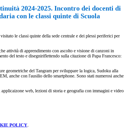
inuità 2024-2025. Incontro dei docenti di
aria con le classi quinte di Scuola
itato le classi quinte della sede centrale e dei plessi periferici per
anche attività di apprendimento con ascolto e visione di canzoni in
nto del testo e disegniriflettendo sulla citazione di Papa Francesco:
igure geometriche del Tangram per sviluppare la logica, Sudoku alla
STEM, anche con l'ausilio dello smartphone. Sono stati numerosi anche
 di applicaizone web, lezioni di storia e geografia con immagini e video
KIE POLICY
.