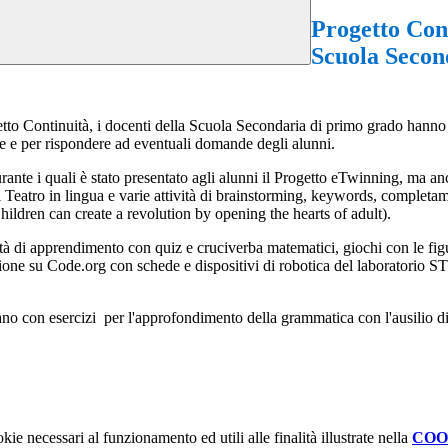
Progetto Cont
Scuola Second
tto Continuità, i docenti della Scuola Secondaria di primo grado hanno vis
ate e per rispondere ad eventuali domande degli alunni.
 durante i quali è stato presentato agli alunni il Progetto eTwinning, ma 
Teatro in lingua e varie attività di brainstorming, keywords, completame
hildren can create a revolution by opening the hearts of adult).
ività di apprendimento con quiz e cruciverba matematici, giochi con le f
zione su Code.org con schede e dispositivi di robotica del laboratorio 
italiano con esercizi per l'approfondimento della grammatica con l'ausilio
kie necessari al funzionamento ed utili alle finalità illustrate nella
COO