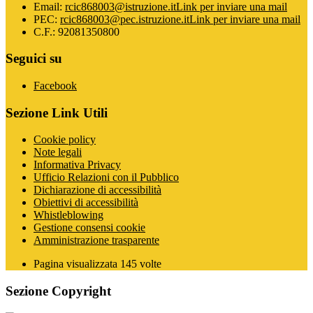
Email:
rcic868003@istruzione.it
Link per inviare una mail
PEC:
rcic868003@pec.istruzione.it
Link per inviare una mail
C.F.: 92081350800
Seguici su
Facebook
Sezione Link Utili
Cookie policy
Note legali
Informativa Privacy
Ufficio Relazioni con il Pubblico
Dichiarazione di accessibilità
Obiettivi di accessibilità
Whistleblowing
Gestione consensi cookie
Amministrazione trasparente
Pagina visualizzata
145
volte
Sezione Copyright