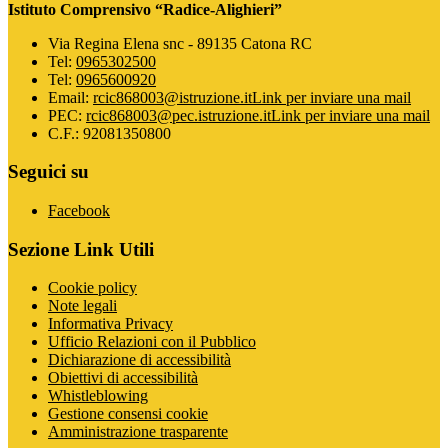
Istituto Comprensivo “Radice-Alighieri”
Via Regina Elena snc - 89135 Catona RC
Tel:
0965302500
Tel:
0965600920
Email:
rcic868003@istruzione.it
Link per inviare una mail
PEC:
rcic868003@pec.istruzione.it
Link per inviare una mail
C.F.: 92081350800
Seguici su
Facebook
Sezione Link Utili
Cookie policy
Note legali
Informativa Privacy
Ufficio Relazioni con il Pubblico
Dichiarazione di accessibilità
Obiettivi di accessibilità
Whistleblowing
Gestione consensi cookie
Amministrazione trasparente