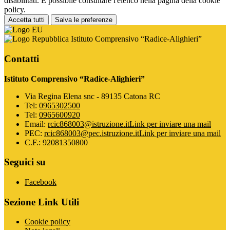
disabilitati. È possibile consultare l'elenco nella pagina della cookie
policy.
Accetta tutti
Salva le preferenze
Istituto Comprensivo “Radice-Alighieri”
Contatti
Istituto Comprensivo “Radice-Alighieri”
Via Regina Elena snc - 89135 Catona RC
Tel:
0965302500
Tel:
0965600920
Email:
rcic868003@istruzione.it
Link per inviare una mail
PEC:
rcic868003@pec.istruzione.it
Link per inviare una mail
C.F.: 92081350800
Seguici su
Facebook
Sezione Link Utili
Cookie policy