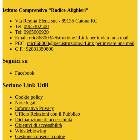
Istituto Comprensivo “Radice-Alighieri”
Via Regina Elena snc - 89135 Catona RC
Tel:
0965302500
Tel:
0965600920
Email:
rcic868003@istruzione.it
Link per inviare una mail
PEC:
rcic868003@pec.istruzione.it
Link per inviare una mail
C.F.: 92081350800
Seguici su
Facebook
Sezione Link Utili
Cookie policy
Note legali
Informativa Privacy
Ufficio Relazioni con il Pubblico
Dichiarazione di accessibilità
Obiettivi di accessibilità
Whistleblowing
Gestione consensi cookie