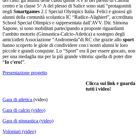
del caso, gli alunni delle classi quinte A e B del plesso di Catona
centro e la classe 5^ A del plesso di Salice sono stati “protagonisti
negli
Smartgames
2.1 Special Olympics Italia. Felici e gioiosi gli
alunni della comunità scolastica IC “Radice-Alighieri”, accreditata
School Special Olimpics e rappresentata dall’AVV. Dir. Simona
Sapone, si sono mobilitati partecipando a proposte riguardanti
l’ambito motorio (Ginnastica-Calcio-Atletica) a sostegno degli
amici/atleti Associazione “Andromeda”di RC che grazie allo
sport
hanno scoperto le gioie di condividere con i nostri alunni le loro
piccole e grandi conquiste. Lo “Sport” era lì per essere giocato, non
per una medaglia ma per la più grande vittoria: quella di poter dire
“
Io c'ero!
”.
Presentazione progetto
Clicca sui link e guarda
tutti i video!
Gara di atletica
(video)
Gara di calcio (video)
Gara di ginnastica (video)
Volontari (video)