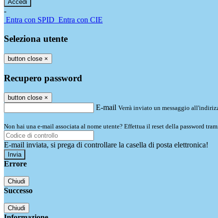
-
Entra con SPID
Entra con CIE
Seleziona utente
button close
×
Recupero password
button close
×
E-mail
Verrà inviato un messaggio all'indirizz
Non hai una e-mail associata al nome utente? Effettua il reset della password tram
E-mail inviata, si prega di controllare la casella di posta elettronica!
Errore
Chiudi
Successo
Chiudi
Informazione