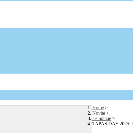
Home
>
Novità
>
Le notizie
>
TAPAS DAY 2025: la cl