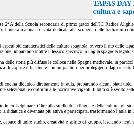
TAPAS DAY 20
cultura e sap
asse 2ª A della Scuola secondaria di primo grado dell’IC Radice Alighie
’intera mattinata è stata dedicata alla scoperta delle tradizioni culin
aspetti più caratteristici della cultura spagnola, ovvero il rito delle tapas.
izione, imparando inoltre il lessico specifico in lingua spagnola legato al
a delle storie più diffuse le colloca nella Spagna medievale, in particol
nza di coprire il bicchiere con un piattino per proteggerlo dagli insetti
i cucina didattico direttamente in aula, preparando alcuni piatti tipici i
ente selezionati e conformi alle normative vigenti. Il tutto si è svolto so
nterdisciplinare. Oltre allo studio della lingua e della cultura, gli stud
a didattica è diventata più attiva e partecipata, trasformando l’aula in
capace di unire studio, creatività e spirito di gruppo, lasciando negli 