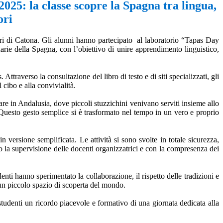
25: la classe scopre la Spagna tra lingua,
ori
ri di Catona. Gli alunni hanno partecipato
al laboratorio “Tapas Day
arie della Spagna, con l’obiettivo di unire apprendimento linguistico,
 Attraverso la consultazione del libro di testo e di siti specializzati, gli
 cibo e alla convivialità.
are in Andalusia, dove piccoli stuzzichini venivano serviti insieme allo
. Questo gesto semplice si è trasformato nel tempo in un vero e proprio
n versione semplificata. Le attività si sono svolte in totale sicurezza,
tto la supervisione delle docenti organizzatrici e con la compresenza dei
enti hanno sperimentato la collaborazione, il rispetto delle tradizioni e
 un piccolo spazio di scoperta del mondo.
studenti un ricordo piacevole e formativo di una giornata dedicata alla