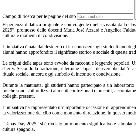
Campo di ricerca per le pagine del sito
Esperienza didattica originale e coinvolgente quella vissuta dalla cl
2025”, promosso dalle docenti Maria Josè Azzarà e Angelica Falduto. L
cultura e momenti di condivisione.
L’iniziativa è nata dal desiderio di far conoscere agli studenti uno degli 
alunni hanno approfondito il significato storico e sociale di questa trad
Le origini delle tapas sono avvolte da racconti e leggende popolari. Un
sherry. Secondo la tradizione, il termine “tapas” deriverebbe dall’usa
rituale sociale, ancora oggi simbolo di incontro e condivisione.
Durante la mattinata, gli studenti hanno partecipato a un laboratorio d
poiché sono stati utilizzati alimenti confezionati e precotti, accuratam
colleghi presenti.
L’iniziativa ha rappresentato un’importante occasione di apprendimento i
la valorizzazione del cibo come momento di relazione. In questo modo l
“Tapas Day 2025” si è rivelato un momento significativo e stimolante, 
cultura spagnola.