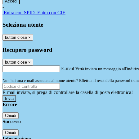
-
Entra con SPID
Entra con CIE
Seleziona utente
button close
×
Recupero password
button close
×
E-mail
Verrà inviato un messaggio all'indirizz
Non hai una e-mail associata al nome utente? Effettua il reset della password tram
E-mail inviata, si prega di controllare la casella di posta elettronica!
Errore
Chiudi
Successo
Chiudi
Informazione