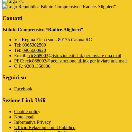
Istituto Comprensivo “Radice-Alighieri”
Contatti
Istituto Comprensivo “Radice-Alighieri”
Via Regina Elena snc - 89135 Catona RC
Tel:
0965302500
Tel:
0965600920
Email:
rcic868003@istruzione.it
Link per inviare una mail
PEC:
rcic868003@pec.istruzione.it
Link per inviare una mail
C.F.: 92081350800
Seguici su
Facebook
Sezione Link Utili
Cookie policy
Note legali
Informativa Privacy
Ufficio Relazioni con il Pubblico