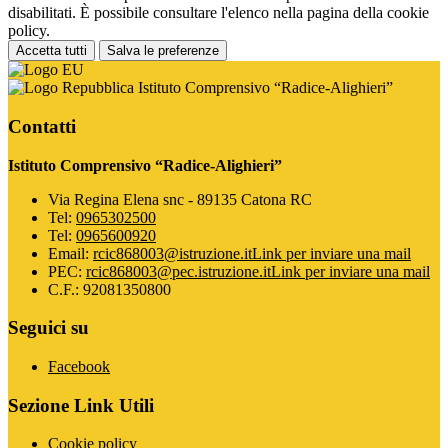
disabilitati. È possibile consultare l'elenco nella pagina della cookie
policy.
Accetta tutti
Salva le preferenze
Istituto Comprensivo “Radice-Alighieri”
Contatti
Istituto Comprensivo “Radice-Alighieri”
Via Regina Elena snc - 89135 Catona RC
Tel:
0965302500
Tel:
0965600920
Email:
rcic868003@istruzione.it
Link per inviare una mail
PEC:
rcic868003@pec.istruzione.it
Link per inviare una mail
C.F.: 92081350800
Seguici su
Facebook
Sezione Link Utili
Cookie policy