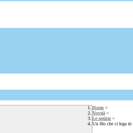
Home
>
Novità
>
Le notizie
>
Un filo che ci lega in