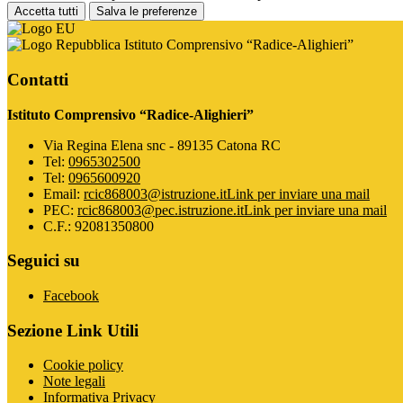
Accetta tutti
Salva le preferenze
Istituto Comprensivo “Radice-Alighieri”
Contatti
Istituto Comprensivo “Radice-Alighieri”
Via Regina Elena snc - 89135 Catona RC
Tel:
0965302500
Tel:
0965600920
Email:
rcic868003@istruzione.it
Link per inviare una mail
PEC:
rcic868003@pec.istruzione.it
Link per inviare una mail
C.F.: 92081350800
Seguici su
Facebook
Sezione Link Utili
Cookie policy
Note legali
Informativa Privacy