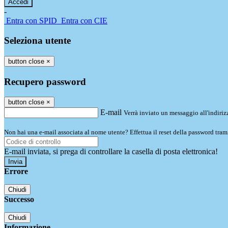
-
Entra con SPID
Entra con CIE
Seleziona utente
button close
×
Recupero password
button close
×
E-mail
Verrà inviato un messaggio all'indirizz
Non hai una e-mail associata al nome utente? Effettua il reset della password tram
E-mail inviata, si prega di controllare la casella di posta elettronica!
Errore
Chiudi
Successo
Chiudi
Informazione