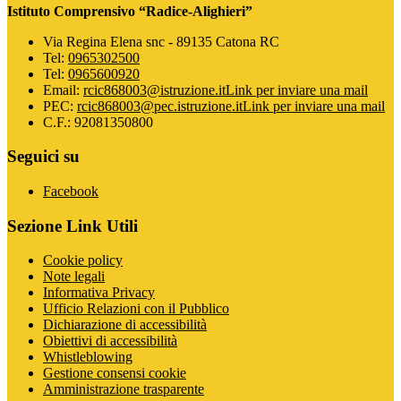
Istituto Comprensivo “Radice-Alighieri”
Via Regina Elena snc - 89135 Catona RC
Tel:
0965302500
Tel:
0965600920
Email:
rcic868003@istruzione.it
Link per inviare una mail
PEC:
rcic868003@pec.istruzione.it
Link per inviare una mail
C.F.: 92081350800
Seguici su
Facebook
Sezione Link Utili
Cookie policy
Note legali
Informativa Privacy
Ufficio Relazioni con il Pubblico
Dichiarazione di accessibilità
Obiettivi di accessibilità
Whistleblowing
Gestione consensi cookie
Amministrazione trasparente