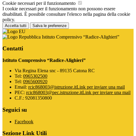
Cookie necessari per il funzionamento
I cookie necessari per il funzionamento non possono essere
disabilitati. È possibile consultare l'elenco nella pagina della cookie
policy.
Accetta tutti
Salva le preferenze
Istituto Comprensivo “Radice-Alighieri”
Contatti
Istituto Comprensivo “Radice-Alighieri”
Via Regina Elena snc - 89135 Catona RC
Tel:
0965302500
Tel:
0965600920
Email:
rcic868003@istruzione.it
Link per inviare una mail
PEC:
rcic868003@pec.istruzione.it
Link per inviare una mail
C.F.: 92081350800
Seguici su
Facebook
Sezione Link Utili