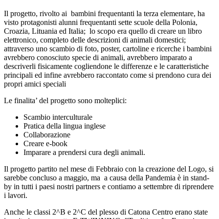
Il progetto, rivolto ai bambini frequentanti la terza elementare, ha
visto protagonisti alunni frequentanti sette scuole della Polonia,
Croazia, Lituania ed Italia; lo scopo era quello di creare un libro
elettronico, completo delle descrizioni di animali domestici;
attraverso uno scambio di foto, poster, cartoline e ricerche i bambini
avrebbero conosciuto specie di animali, avrebbero imparato a
descriverli fisicamente cogliendone le differenze e le caratteristiche
principali ed infine avrebbero raccontato come si prendono cura dei
propri amici speciali
Le finalita’ del progetto sono molteplici:
Scambio interculturale
Pratica della lingua inglese
Collaborazione
Creare e-book
Imparare a prendersi cura degli animali.
Il progetto partito nel mese di Febbraio con la creazione del Logo, si
sarebbe concluso a maggio, ma a causa della Pandemia è in stand-
by in tutti i paesi nostri partners e contiamo a settembre di riprendere
i lavori.
Anche le classi 2^B e 2^C del plesso di Catona Centro erano state