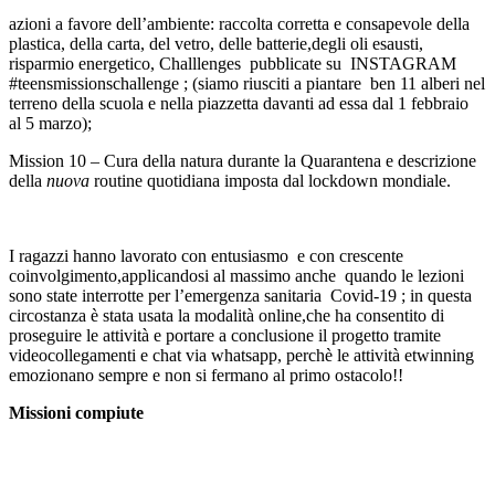
azioni a favore dell’ambiente: raccolta corretta e consapevole della
plastica, della carta, del vetro, delle batterie,degli oli esausti,
risparmio energetico, Challlenges pubblicate su INSTAGRAM
#teensmissionschallenge ; (siamo riusciti a piantare ben 11 alberi nel
terreno della scuola e nella piazzetta davanti ad essa dal 1 febbraio
al 5 marzo);
Mission 10 – Cura della natura durante la Quarantena e descrizione
della
nuova
routine quotidiana imposta dal lockdown mondiale.
I ragazzi hanno lavorato con entusiasmo e con crescente
coinvolgimento,applicandosi al massimo anche quando le lezioni
sono state interrotte per l’emergenza sanitaria Covid-19 ; in questa
circostanza è stata usata la modalità online,che ha consentito di
proseguire le attività e portare a conclusione il progetto tramite
videocollegamenti e chat via whatsapp, perchè le attività etwinning
emozionano sempre e non si fermano al primo ostacolo!!
Missioni compiute