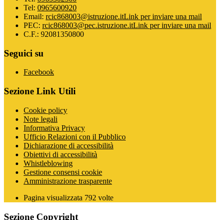
Tel:
0965600920
Email:
rcic868003@istruzione.it
Link per inviare una mail
PEC:
rcic868003@pec.istruzione.it
Link per inviare una mail
C.F.: 92081350800
Seguici su
Facebook
Sezione Link Utili
Cookie policy
Note legali
Informativa Privacy
Ufficio Relazioni con il Pubblico
Dichiarazione di accessibilità
Obiettivi di accessibilità
Whistleblowing
Gestione consensi cookie
Amministrazione trasparente
Pagina visualizzata
792
volte
Sezione Copyright