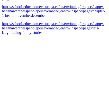
https://school-education.ec.europa.eu/en/etwinning/projects/happy-
healthawarenesspeopleperseverance-yeah/twinspace/pages/chapter-
1-health-novemberdecember
https://school-education.ec.europa.eu/en/etwinning/projects/happy-
healthawarenesspeopleperseverance-yeah/twinspace/pages/lets-
laugh-telling-funny-stories