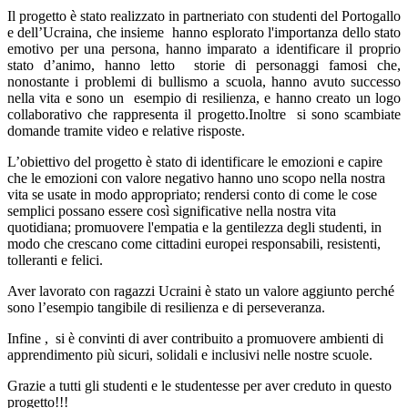
Il progetto è stato realizzato in partneriato con studenti del Portogallo
e dell’Ucraina, che insieme
hanno esplorato l'importanza dello stato
emotivo per una persona, hanno imparato a identificare il proprio
stato d’animo, hanno letto
storie di personaggi famosi che,
nonostante i problemi di bullismo a scuola, hanno avuto successo
nella vita e sono un
esempio di resilienza, e hanno creato un logo
collaborativo che rappresenta il progetto.Inoltre
si sono scambiate
domande tramite video e relative risposte.
L’obiettivo del progetto è stato di identificare le emozioni e capire
che le emozioni con valore negativo hanno uno scopo nella nostra
vita se usate in modo appropriato; rendersi conto di come le cose
semplici possano essere così significative nella nostra vita
quotidiana; promuovere l'empatia e la gentilezza degli studenti, in
modo che crescano come cittadini europei responsabili, resistenti,
tolleranti e felici.
Aver lavorato con ragazzi Ucraini è stato un valore aggiunto perché
sono l’esempio tangibile di resilienza e di perseveranza.
Infine ,
si è convinti di aver contribuito a promuovere ambienti di
apprendimento più sicuri, solidali e inclusivi nelle nostre scuole.
Grazie a tutti gli studenti e le studentesse per aver creduto in questo
progetto!!!