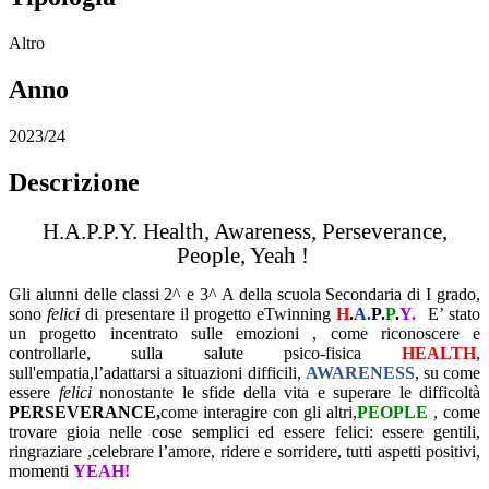
Altro
Anno
2023/24
Descrizione
H.A.P.P.Y. Health, Awareness, Perseverance,
People, Yeah !
Gli alunni delle classi 2^ e 3^ A della scuola Secondaria di I grado,
sono
felici
di presentare il progetto eTwinning
H
.
A.
P.
P
.
Y.
E’ stato
un progetto incentrato sulle emozioni , come riconoscere e
controllarle, sulla salute psico-fisica
HEALTH
,
sull'empatia,l’adattarsi a situazioni difficili,
AWARENESS
, su come
essere
felici
nonostante le sfide della vita e superare le difficoltà
PERSEVERANCE,
come interagire con gli altri,
PEOPLE
, come
trovare gioia nelle cose semplici ed essere felici: essere gentili,
ringraziare ,celebrare l’amore, ridere e sorridere, tutti aspetti positivi,
momenti
YEAH!