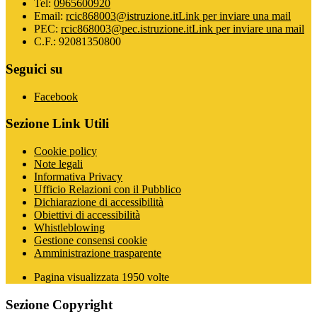
Tel:
0965600920
Email:
rcic868003@istruzione.it
Link per inviare una mail
PEC:
rcic868003@pec.istruzione.it
Link per inviare una mail
C.F.: 92081350800
Seguici su
Facebook
Sezione Link Utili
Cookie policy
Note legali
Informativa Privacy
Ufficio Relazioni con il Pubblico
Dichiarazione di accessibilità
Obiettivi di accessibilità
Whistleblowing
Gestione consensi cookie
Amministrazione trasparente
Pagina visualizzata
1950
volte
Sezione Copyright