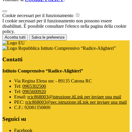
Cookie necessari per il funzionamento
I cookie necessari per il funzionamento non possono essere
disabilitati. È possibile consultare l'elenco nella pagina della cookie
policy.
Accetta tutti
Salva le preferenze
Istituto Comprensivo “Radice-Alighieri”
Contatti
Istituto Comprensivo “Radice-Alighieri”
Via Regina Elena snc - 89135 Catona RC
Tel:
0965302500
Tel:
0965600920
Email:
rcic868003@istruzione.it
Link per inviare una mail
PEC:
rcic868003@pec.istruzione.it
Link per inviare una mail
C.F.: 92081350800
Seguici su
Facebook