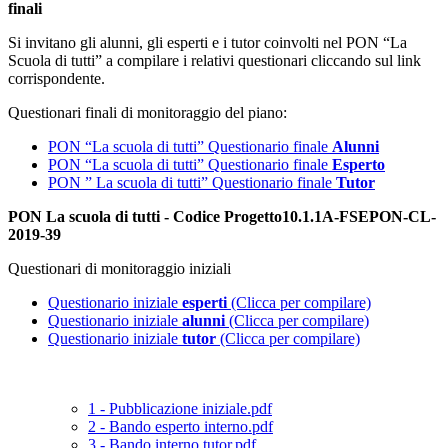
finali
Si invitano gli alunni, gli esperti e i tutor coinvolti nel PON “La
Scuola di tutti” a compilare i relativi questionari cliccando sul link
corrispondente.
Questionari finali di monitoraggio del piano:
PON “La scuola di tutti” Questionario finale
Alunni
PON “La scuola di tutti” Questionario finale
Esperto
PON ” La scuola di tutti” Questionario finale
Tutor
PON La scuola di tutti - Codice Progetto10.1.1A-FSEPON-CL-
2019-39
Questionari di monitoraggio iniziali
Questionario iniziale
esperti
(Clicca per compilare)
Questionario iniziale
alunni
(Clicca per compilare)
Questionario iniziale
tutor
(Clicca per compilare)
1 - Pubblicazione iniziale.pdf
2 - Bando esperto interno.pdf
3 - Bando interno tutor.pdf