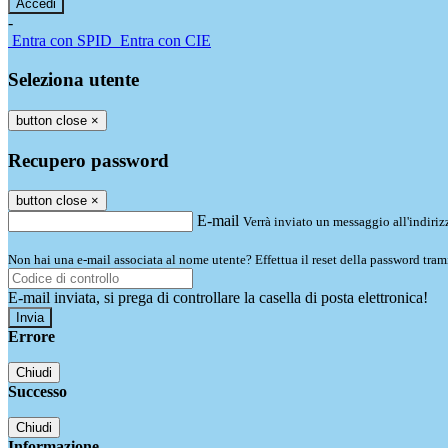
-
Entra con SPID
Entra con CIE
Seleziona utente
button close
×
Recupero password
button close
×
E-mail
Verrà inviato un messaggio all'indirizz
Non hai una e-mail associata al nome utente? Effettua il reset della password tram
E-mail inviata, si prega di controllare la casella di posta elettronica!
Errore
Chiudi
Successo
Chiudi
Informazione