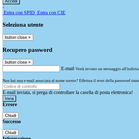
-
Entra con SPID
Entra con CIE
Seleziona utente
button close
×
Recupero password
button close
×
E-mail
Verrà inviato un messaggio all'indirizz
Non hai una e-mail associata al nome utente? Effettua il reset della password tram
E-mail inviata, si prega di controllare la casella di posta elettronica!
Errore
Chiudi
Successo
Chiudi
Informazione