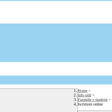
Home
>
Info utili
>
Famiglie e studenti
>
Iscrizioni online