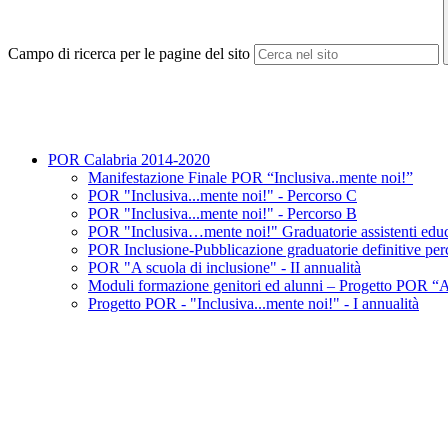
Campo di ricerca per le pagine del sito
POR Calabria 2014-2020
Manifestazione Finale POR “Inclusiva..mente noi!”
POR "Inclusiva...mente noi!" - Percorso C
POR "Inclusiva...mente noi!" - Percorso B
POR "Inclusiva…mente noi!" Graduatorie assistenti educ
POR Inclusione-Pubblicazione graduatorie definitive pe
POR "A scuola di inclusione" - II annualità
Moduli formazione genitori ed alunni – Progetto POR “A
Progetto POR - "Inclusiva...mente noi!" - I annualità