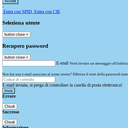
-
Entra con SPID
Entra con CIE
Seleziona utente
button close
×
Recupero password
button close
×
E-mail
Verrà inviato un messaggio all'indirizz
Non hai una e-mail associata al nome utente? Effettua il reset della password tram
E-mail inviata, si prega di controllare la casella di posta elettronica!
Errore
Chiudi
Successo
Chiudi
Informazione