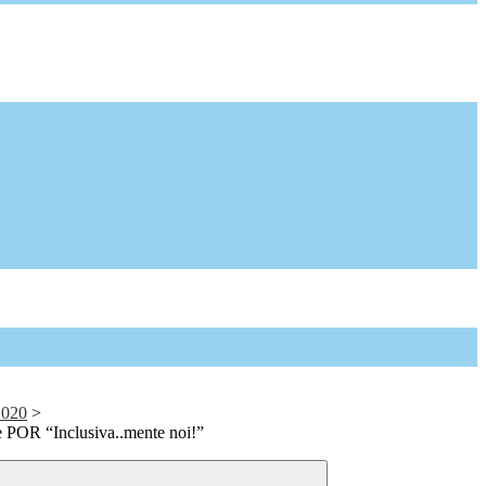
2020
>
e POR “Inclusiva..mente noi!”