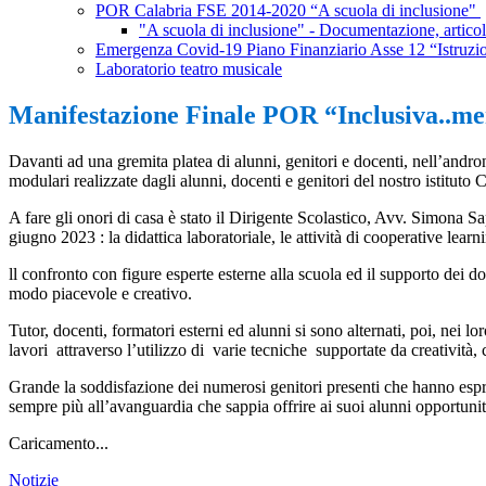
POR Calabria FSE 2014-2020 “A scuola di inclusione"
"A scuola di inclusione" - Documentazione, articoli
Emergenza Covid-19 Piano Finanziario Asse 12 “Istruzi
Laboratorio teatro musicale
Manifestazione Finale POR “Inclusiva..me
Davanti ad una gremita platea di alunni, genitori e docenti, nell’andron
modulari realizzate dagli alunni, docenti e genitori del nostro istitut
A fare gli onori di casa è stato il Dirigente Scolastico, Avv. Simona 
giugno 2023 : la didattica laboratoriale, le attività di cooperative learn
ll confronto con figure esperte esterne alla scuola ed il supporto dei 
modo piacevole e creativo.
Tutor, docenti, formatori esterni ed alunni si sono alternati, poi, nei lor
lavori attraverso l’utilizzo di varie tecniche supportate da creativit
Grande la soddisfazione dei numerosi genitori presenti che hanno espre
sempre più all’avanguardia che sappia offrire ai suoi alunni opportunità
Caricamento...
Notizie