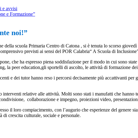
 e avvisi
one e Formazione”
nte noi!”
e della scuola Primaria Centro di Catona , si è tenuta lo scorso giovedì 
o Comprensivo previsti ai sensi del POR Calabria“ A Scuola di Inclusione”
Sapone, che ha espresso piena soddisfazione per il modo in cui sono state
ing, la peer education,gli sportelli di ascolto, le attività di formazione d
docenti e dei tutor hanno reso i percorsi decisamente più accattivanti per
o interventi relative alle attività. Molti sono stati i manufatti che hanno 
à, condivisione, collaborazione e impegno, proiezioni video, presentazio
sso il loro compiacimento, con l’augurio che esperienze del genere sian
 di crescita culturale, sociale e personale.