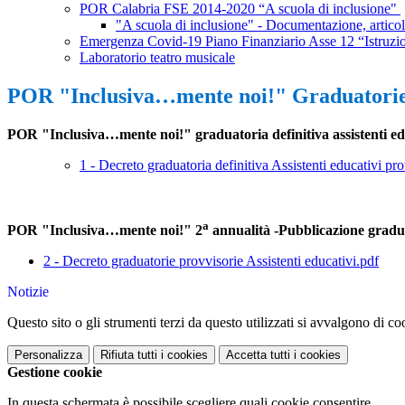
POR Calabria FSE 2014-2020 “A scuola di inclusione"
"A scuola di inclusione" - Documentazione, articoli
Emergenza Covid-19 Piano Finanziario Asse 12 “Istruzi
Laboratorio teatro musicale
POR "Inclusiva…mente noi!" Graduatorie a
POR "Inclusiva…mente noi!" graduatoria definitiva assistenti ed
1 - Decreto graduatoria definitiva Assistenti educativi p
a
POR "Inclusiva…mente noi!" 2
annualità -Pubblicazione graduat
2 - Decreto graduatorie provvisorie Assistenti educativi.pdf
Notizie
Questo sito o gli strumenti terzi da questo utilizzati si avvalgono di coo
Personalizza
Rifiuta tutti
i cookies
Accetta tutti
i cookies
Gestione cookie
In questa schermata è possibile scegliere quali cookie consentire.