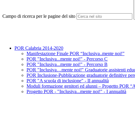
Campo di ricerca per le pagine del sito
POR Calabria 2014-2020
Manifestazione Finale POR “Inclusiva..mente noi!”
POR "Inclusiva...mente noi!" - Percorso C
POR "Inclusiva...mente noi!" - Percorso B
POR "Inclusiva…mente noi!" Graduatorie assistenti educ
POR Inclusione-Pubblicazione graduatorie definitive pe
POR "A scuola di inclusione" - II annualità
Moduli formazione genitori ed alunni – Progetto POR “A
Progetto POR - "Inclusiva...mente noi!" - I annualità