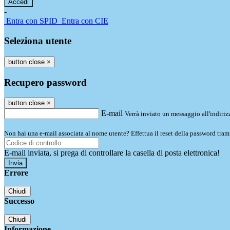
-
Entra con SPID
Entra con CIE
Seleziona utente
button close
×
Recupero password
button close
×
E-mail
Verrà inviato un messaggio all'indirizz
Non hai una e-mail associata al nome utente? Effettua il reset della password tram
E-mail inviata, si prega di controllare la casella di posta elettronica!
Errore
Chiudi
Successo
Chiudi
Informazione